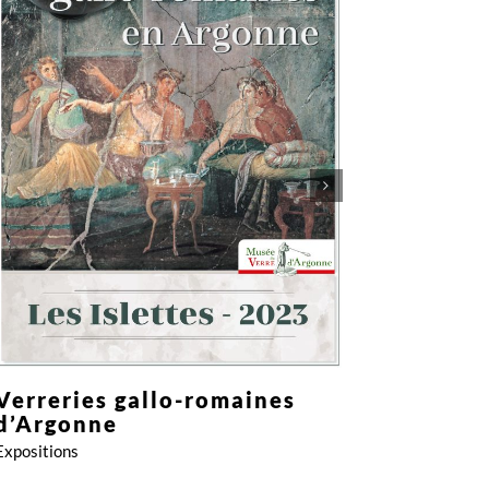
Expositions
Cloche
Verreries gallo-romaines
produc
d’Argonne
Exposition
Expositions