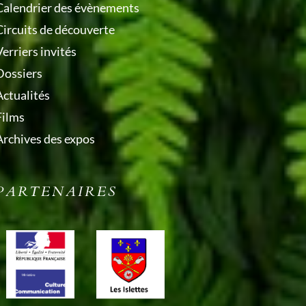
Calendrier des évènements
Circuits de découverte
erriers invités
Dossiers
Actualités
Films
Archives des expos
PARTENAIRES