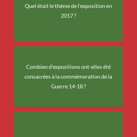
Verreries d'Argonne en
Quel était le thème de l'exposition en
Révolution(s)
2017 ?
Combien d'expositions ont-elles été
Trois
consacrées à la commémoration de la
Guerre 14-18 ?
Fonds Européen