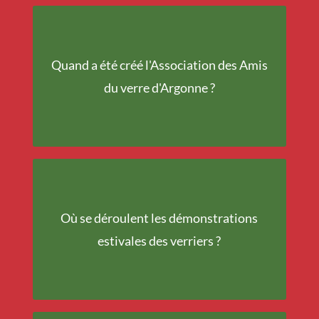
Quand a été créé l'Association des Amis
2009
du verre d'Argonne ?
Dans l'appentis de la
Où se déroulent les démonstrations
cour du musée
estivales des verriers ?