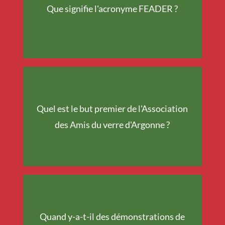
Agricole pour le
Que signifie l'acronyme FEADER ?
Développement Rural
Mettre en valeur le
Quel est le but premier de l'Association
riche patrimoine
des Amis du verre d'Argonne ?
verrier argonnais
Quand y-a-t-il des démonstrations de
Pendant l'été