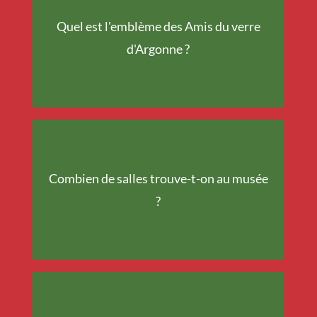
Quel est l'emblème des Amis du verre
Le souffleur de verre
d'Argonne ?
Combien de salles trouve-t-on au musée
Quatre
?