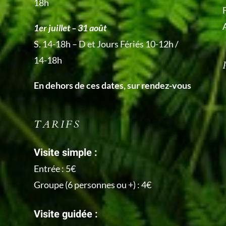
18h
1er juillet – 31 août
S. 14-18h – D et Jours Fériés 10-12h /
14-18h
En dehors de ces dates, sur rendez-vous
TARIFS
Visite simple :
Entrée : 5€
Groupe (6 personnes ou +) : 4€
Visite guidée :