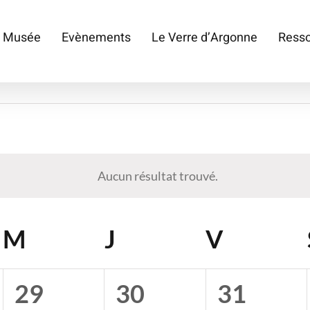
 Musée
Evènements
Le Verre d’Argonne
Ress
s
Aucun résultat trouvé.
Notice
I
M
MERCREDI
J
JEUDI
V
VENDR
0
0
0
29
30
31