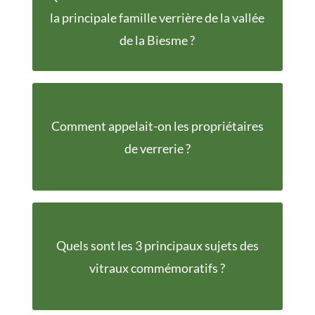
1589
la principale famille verrière de la vallée
de la Biesme ?
Comment appelait-on les propriétaires
Gentilhommes-verriers
de verrerie ?
Le souvenir, la douleur
Quels sont les 3 principaux sujets des
et la reconnaissance
vitraux commémoratifs ?