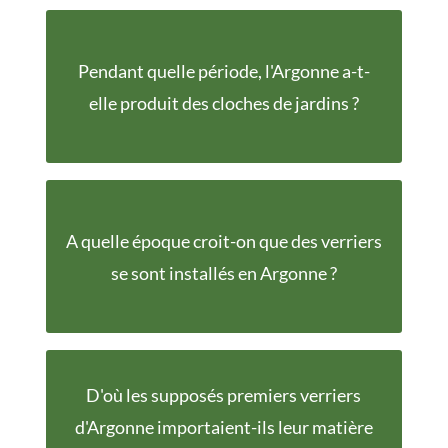
Pendant quelle période, l'Argonne a-t-
Du 17e siècle à 1937
elle produit des cloches de jardins ?
L'époque Gallo-
A quelle époque croit-on que des verriers
Romaine
se sont installés en Argonne ?
De la Méditerranée,
D'où les supposés premiers verriers
d'Argonne importaient-ils leur matière
sous forme de lingots