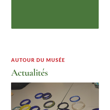
Du XVIIIe au milieu du
XIXe
AUTOUR DU MUSÉE
Actualités
Vibrante conférence de
Joëlle Rolland sur les