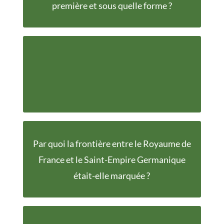
première et sous quelle forme ?
Les abbayes
Par quoi la frontière entre le Royaume de
La Biesme
France et le Saint-Empire Germanique
était-elle marquée ?