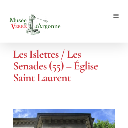
Passer
au
contenu
Les Islettes / Les
Senades (55) – Église
Saint Laurent