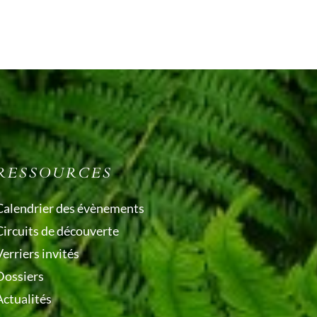
RESSOURCES
Calendrier des évènements
Circuits de découverte
erriers invités
Dossiers
Actualités