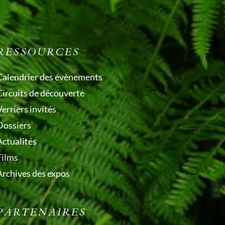
RESSOURCES
Calendrier des évènements
Circuits de découverte
erriers invités
Dossiers
Actualités
Films
Archives des expos
PARTENAIRES