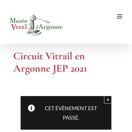
Passer
au
contenu
Circuit Vitrail en
Argonne JEP 2021
×
CET ÉVÈNEMENT EST
PASSÉ.