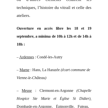
techniques, l’histoire du vitrail et celle des
ateliers.
Ouverture en accès libre les 18 et 19
septembre, a minima de 10h à 12h et de 14h à
18h :
–
Ardennes
: Condé-les-Autry
–
Marne
: Hans, La Harazée
(écart commune de
Vienne-le-Château)
–
Meuse
: Clermont-en-Argonne
(Chapelle
Hospice Ste Marie et
Ė
glise St Didier),
Dombasle-en-Argonne,
Ė
pinonville, Futeau,